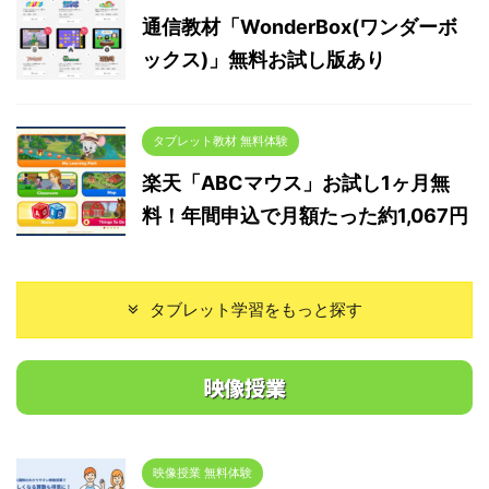
常2,
回定期
期購入の初回特別価格1,980円（税込）
通信教材「WonderBox(ワンダーボ
入を利
ササイズ
送料無料でお届けです。 ※2回目 ...
ックス)」無料お試し版あり
料無
回お ..
タブレット教材 無料体験
楽天「ABCマウス」お試し1ヶ月無
料！年間申込で月額たった約1,067円
タブレット学習をもっと探す
映像授業
映像授業 無料体験