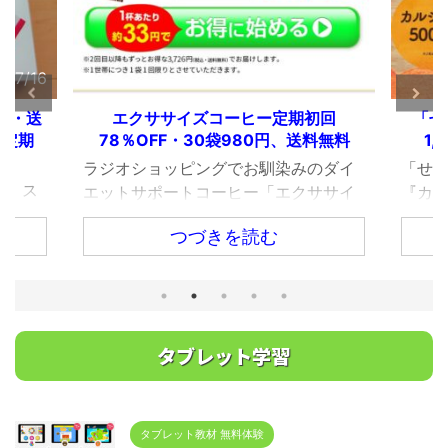
1/2/25
2020/12/2
初回
「せのびのたね」お試し75％OFF・
【シ
料無料
1,980円・送料無料｜成長サプリ
ー】
のダイ
「せのびのたね」は、骨を成長させる
「シ
ササイ
『カルシウム』、筋肉の神経の働きに
立て
断然お
重要な『マグネシウム』、カルシウム
つづきを読む
の力
たらハ
の吸収率を上げる『ビタミンD』がバ
全身
た気が
ランスよく配合された成長タブレット
プー
ジオCM
です。 毎月先着1,000名様限定で特別
える
000
キャンペーンを実施しているのでお得
了で
ト注文
に買えるチャンスです。 せのびのたね
タブレット学習
できる
80円
初回限定75％OFF 1袋60粒入りの「せ
試し商
めしま
のびのたね」は、毎月先着1,000名様、
き、送
で1回で
初回限定で約75％OFFで購入できま
可能
販売ペ
す。 通常価格7,980円（税込）が、定
タブレット教材 無料体験