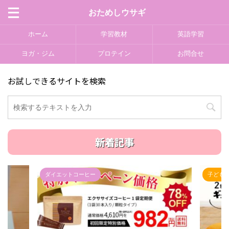
おためしウサギ
ホーム
学習教材
英語学習
ヨガ・ジム
プロテイン
お問合せ
お試しできるサイトを検索
新着記事
子どもの成長サプリ
基礎化